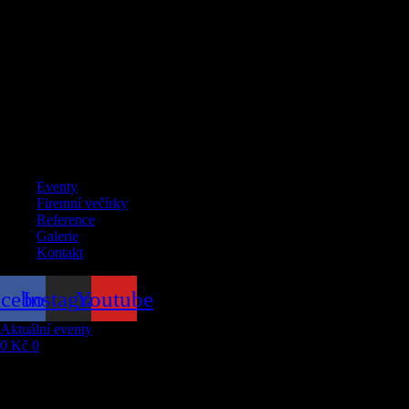
Menu
Eventy
Firemní večírky
Reference
Galerie
Kontakt
acebook
Instagram
Youtube
Aktuální eventy
0
Kč
0