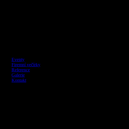
Menu
Eventy
Firemní večírky
Reference
Galerie
Kontakt
Zásady cookies (EU)
Tyto Zásady cookies byly naposledy aktualizovány Březen 4, 2024 a
vztahují se na občany a osoby s trvalým pobytem v Evropském
hospodářském prostoru.