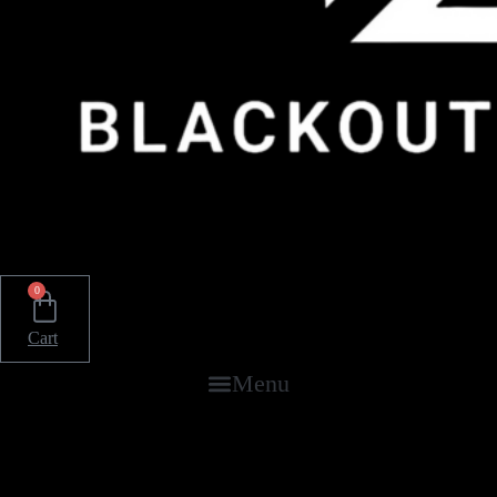
0
Cart
Menu
Omlouváme se, ale stránka
nebyla nalezena.